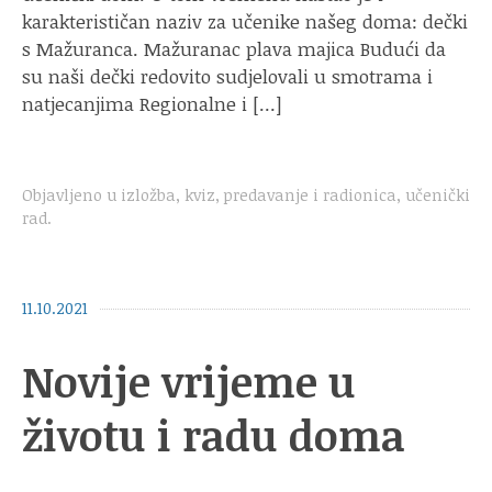
karakterističan naziv za učenike našeg doma: dečki
s Mažuranca. Mažuranac plava majica Budući da
su naši dečki redovito sudjelovali u smotrama i
natjecanjima Regionalne i […]
Objavljeno u
izložba
,
kviz
,
predavanje i radionica
,
učenički
rad
.
11.10.2021
Novije vrijeme u
životu i radu doma