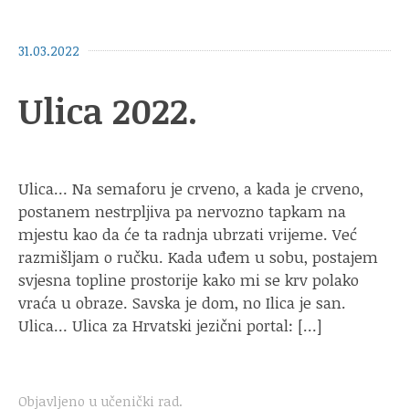
31.03.2022
Ulica 2022.
Ulica… Na semaforu je crveno, a kada je crveno,
postanem nestrpljiva pa nervozno tapkam na
mjestu kao da će ta radnja ubrzati vrijeme. Već
razmišljam o ručku. Kada uđem u sobu, postajem
svjesna topline prostorije kako mi se krv polako
vraća u obraze. Savska je dom, no Ilica je san.
Ulica… Ulica za Hrvatski jezični portal: […]
Objavljeno u
učenički rad
.