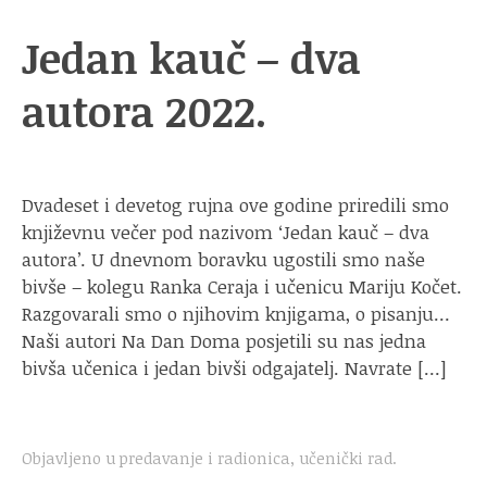
Jedan kauč – dva
autora 2022.
Dvadeset i devetog rujna ove godine priredili smo
književnu večer pod nazivom ‘Jedan kauč – dva
autora’. U dnevnom boravku ugostili smo naše
bivše – kolegu Ranka Ceraja i učenicu Mariju Kočet.
Razgovarali smo o njihovim knjigama, o pisanju…
Naši autori Na Dan Doma posjetili su nas jedna
bivša učenica i jedan bivši odgajatelj. Navrate […]
Objavljeno u
predavanje i radionica
,
učenički rad
.