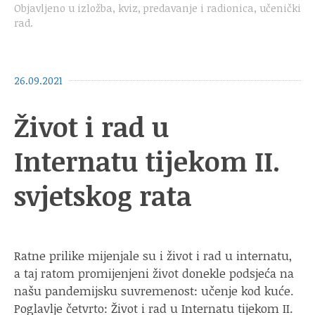
Objavljeno u
izložba
,
kviz
,
predavanje i radionica
,
učenički
rad
.
26.09.2021
Život i rad u
Internatu tijekom II.
svjetskog rata
Ratne prilike mijenjale su i život i rad u internatu,
a taj ratom promijenjeni život donekle podsjeća na
našu pandemijsku suvremenost: učenje kod kuće.
Poglavlje četvrto: Život i rad u Internatu tijekom II.