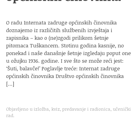
O radu Internata zadruge općinskih činovnika
doznajemo iz različitih službenih izvještaja i
zapisnika – kao o (ne)zgodi prilikom šetnje
pitomaca Tuškancem. Stotinu godina kasnije, no
ponekad i naše današnje šetnje izgledaju poput one
u ožujku 1936. godine. I sve što se može reći jest:
‘Šuti, balavče!’ Poglavlje treće: Internat zadruge
općinskih činovnika Društvo općinskih činovnika
[…]
Objavljeno u
izložba
,
kviz
,
predavanje i radionica
,
učenički
rad
.
Navigacija