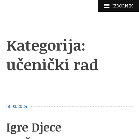
Skoči
IZBORNIK
do
sadržaja
Kategorija:
učenički rad
18.03.2024
Igre Djece