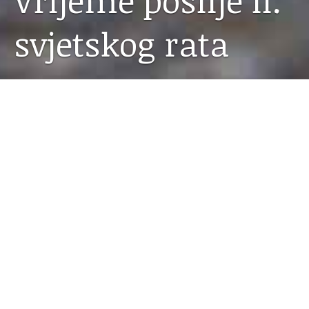
Vrijeme poslije II.
svjetskog rata
02.10.2021
Poslije
U petom poglavlju dokumentarističke monografije
MAŽURANAC autor nas upoznaje s domskim
prilikama poslije
Drugog svjetskog rata
…
Poglavlje peto:
Vrijeme