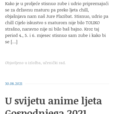
Kako je u proljeće stisnuo zube i udrio pripremajući
se za državnu maturu pa preko ljeta chill,
objašnjava nam naš Jure Plazibat. Stisnuo, udrio pa
chill Cijelo iskustvo s maturom nije bilo TOLIKO
strašno, naravno nije ni bilo baš bajno. Kroz taj
period 4., 5. i 6. mjesec stisnuo sam zube i kako bi
se […]
Objavljeno u
izložba
,
učenički rad
.
30.08.2021
U svijetu anime ljeta
Gospodnjega 2021.