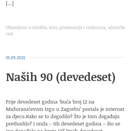
[…]
Objavljeno u
izložba
,
kviz
,
predavanje i radionica
,
učenički
rad
.
01.09.2021
Naših 90 (devedeset)
Prije devedeset godina ‘kuća broj 12 na
Mažuranićevom trgu u Zagrebu’ postala je internat
za djecu.Kako se to dogodilo? Što je tom događaju
prethodilo? I onda – tih devedeset godina – što se
sve događalo na broju 12? Prvih devedeset…