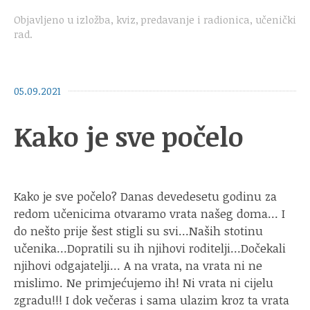
Objavljeno u
izložba
,
kviz
,
predavanje i radionica
,
učenički
rad
.
05.09.2021
Kako je sve počelo
Kako je sve počelo? Danas devedesetu godinu za
redom učenicima otvaramo vrata našeg doma… I
do nešto prije šest stigli su svi…Naših stotinu
učenika…Dopratili su ih njihovi roditelji…Dočekali
njihovi odgajatelji… A na vrata, na vrata ni ne
mislimo. Ne primjećujemo ih! Ni vrata ni cijelu
zgradu!!! I dok večeras i sama ulazim kroz ta vrata