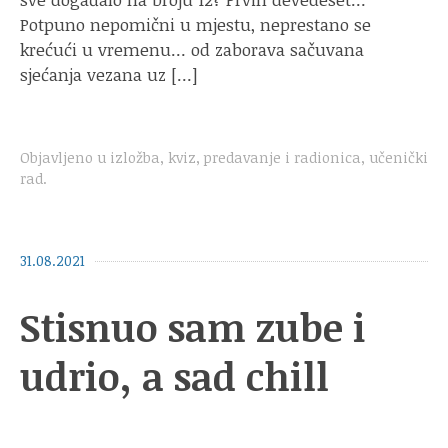
Potpuno nepomični u mjestu, neprestano se
krećući u vremenu… od zaborava sačuvana
sjećanja vezana uz […]
Objavljeno u
izložba
,
kviz
,
predavanje i radionica
,
učenički
rad
.
31.08.2021
Stisnuo sam zube i
udrio, a sad chill