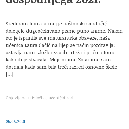
Sredinom lipnja u moj je poštanski sandučić
doletjelo dugoočekivano pismo puno anime. Nakon
što je ispunila sve maturantske obaveze, naša
učenica Laura Čačić na lijep se način pozdravlja:
ostavlja nam izložbu svojih crteža i priču o tome
kako ih je stvarala. Moje anime Za anime sam
doznala kada sam bila treći razred osnovne škole –
[…]
Objavljeno u
izložba
,
učenički rad
.
05.06.2021