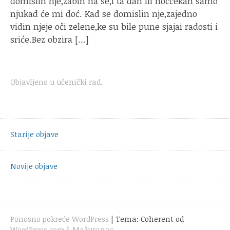
domislin nje,zabin na se,i ta dan ili noćčekan samo
njukad će mi doć. Kad se domislin nje,zajedno
vidin njeje oči zelene,ke su bile pune sjajai radosti i
sriće.Bez obzira […]
Objavljeno u
učenički rad
.
Navigacija
objava
Starije objave
Novije objave
Ponosno pokreće WordPress
|
Tema: Coherent od
WordPress.com
|
Mažuranac