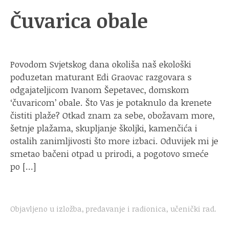
Čuvarica obale
Povodom Svjetskog dana okoliša naš ekološki
poduzetan maturant Edi Graovac razgovara s
odgajateljicom Ivanom Šepetavec, domskom
‘čuvaricom’ obale. Što Vas je potaknulo da krenete
čistiti plaže? Otkad znam za sebe, obožavam more,
šetnje plažama, skupljanje školjki, kamenčića i
ostalih zanimljivosti što more izbaci. Oduvijek mi je
smetao bačeni otpad u prirodi, a pogotovo smeće
po […]
Objavljeno u
izložba
,
predavanje i radionica
,
učenički rad
.