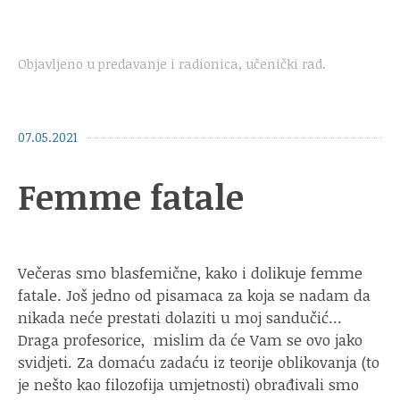
Objavljeno u
predavanje i radionica
,
učenički rad
.
07.05.2021
Femme fatale
Večeras smo blasfemične, kako i dolikuje femme
fatale. Još jedno od pisamaca za koja se nadam da
nikada neće prestati dolaziti u moj sandučić…
Draga profesorice, mislim da će Vam se ovo jako
svidjeti. Za domaću zadaću iz teorije oblikovanja (to
je nešto kao filozofija umjetnosti) obrađivali smo