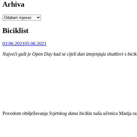
Arhiva
Arhiva
Biciklist
03.06.2021
05.06.2021
Najveći gušt je Open Day kad se cijeli dan izmjenjuju shuttlovi s bic
Povodom obilježavanja
Svjetskog dana bicikla
naša učenica Marija r