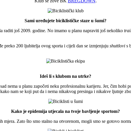
Klub se zove BK
BREGDOWN
.
Sami uređujete biciklističke staze u šumi?
a raditi još 2009. godine. No imamo u planu napraviti još nekoliko
tra
 preko 200 ljubitelja ovog sporta i cijeli dan se izmjenjuju
shuttlovi
s 
Ideš li s klubom na utrke?
 sad nema u planu započeti neku profesionalnu karijeru. Jer, čim hobi p
 kako nam se koji put da i nema nikakvog presinga i nikakve ljutnje zbo
Kako je epidemija utjecala na tvoje bavljenje sportom?
h mjera. Zato što smo stalno na otvorenom, mogli smo se gotovo normal