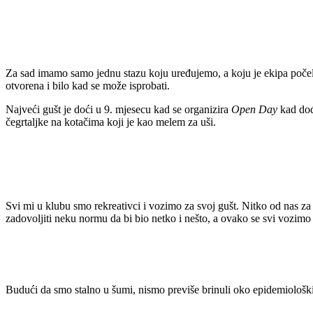
Za sad imamo samo jednu stazu koju uređujemo, a koju je ekipa počel
otvorena i bilo kad se može isprobati.
Najveći gušt je doći u 9. mjesecu kad se organizira
Open Day
kad dođe
čegrtaljke na kotačima koji je kao melem za uši.
Svi mi u klubu smo rekreativci i vozimo za svoj gušt. Nitko od nas za
zadovoljiti neku normu da bi bio netko i nešto, a ovako se svi vozimo
Budući da smo stalno u šumi, nismo previše brinuli oko epidemiološki