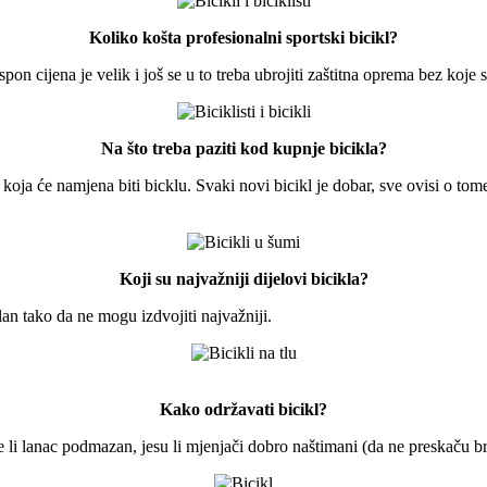
Koliko košta profesionalni sportski bicikl?
pon cijena je velik i još se u to treba ubrojiti zaštitna oprema bez koje
Na što treba paziti kod kupnje bicikla?
 koja će namjena biti bicklu. Svaki novi bicikl je dobar, sve ovisi o tom
Koji su najvažniji dijelovi bicikla?
lan tako da ne mogu izdvojiti najvažniji.
Kako održavati bicikl?
li lanac podmazan, jesu li mjenjači dobro naštimani (da ne preskaču brzi