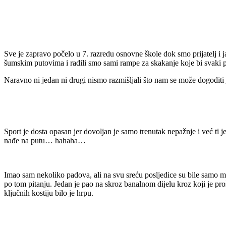
Sve je zapravo počelo u 7. razredu osnovne škole dok smo prijatelj i 
šumskim putovima i radili smo sami rampe za skakanje koje bi svaki p
Naravno ni jedan ni drugi nismo razmišljali što nam se može dogoditi
Sport je dosta opasan jer dovoljan je samo trenutak nepažnje i već ti j
nađe na putu… hahaha…
Imao sam nekoliko padova, ali na svu sreću posljedice su bile samo m
po tom pitanju. Jedan je pao na skroz banalnom dijelu kroz koji je pr
ključnih kostiju bilo je hrpu.