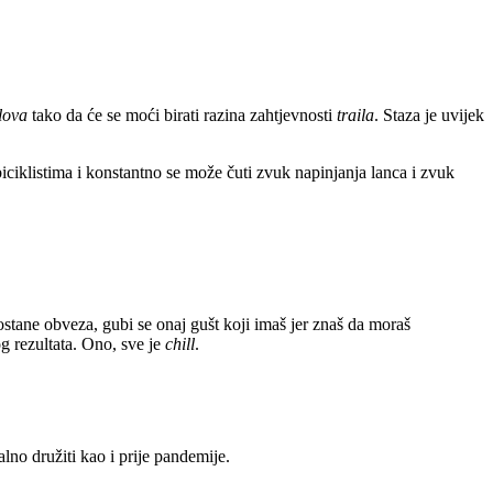
ilova
tako da će se moći birati razina zahtjevnosti
traila
. Staza je uvijek
biciklistima i konstantno se može čuti zvuk napinjanja lanca i zvuk
ostane obveza, gubi se onaj gušt koji imaš jer znaš da moraš
g rezultata. Ono, sve je
chill
.
no družiti kao i prije pandemije.