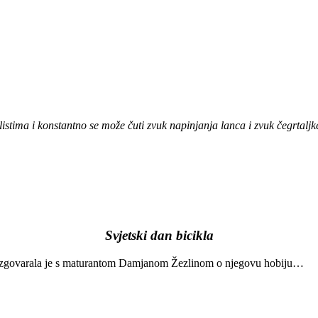
iklistima i konstantno se može čuti zvuk napinjanja lanca i zvuk čegrtal
Svjetski dan bicikla
azgovarala je s maturantom Damjanom Žezlinom o njegovu hobiju…