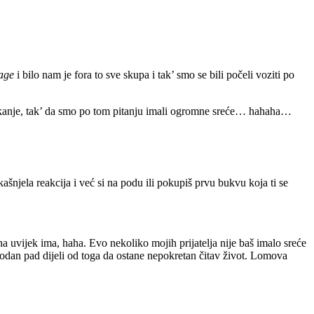
age
i bilo nam je fora to sve skupa i tak’ smo se bili počeli voziti po
 skakanje, tak’ da smo po tom pitanju imali ogromne sreće… hahaha…
kašnjela reakcija i već si na podu ili pokupiš prvu bukvu koja ti se
na uvijek ima, haha. Evo nekoliko mojih prijatelja nije baš imalo sreće
godan pad dijeli od toga da ostane nepokretan čitav život. Lomova