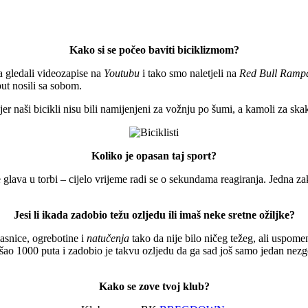
Kako si se počeo baviti biciklizmom?
ja gledali videozapise na
Youtubu
i tako smo naletjeli na
Red Bull Ramp
ut nosili sa sobom.
 jer naši bicikli nisu bili namijenjeni za vožnju po šumi, a kamoli za
Koliko je opasan taj sport?
e glava u torbi – cijelo vrijeme radi se o sekundama reagiranja. Jedna za
Jesi li ikada zadobio težu ozljedu ili imaš neke sretne ožiljke?
asnice, ogrebotine i
natučenja
tako da nije bilo ničeg težeg, ali uspome
ošao 1000 puta i zadobio je takvu ozljedu da ga sad još samo jedan nez
Kako se zove tvoj klub?