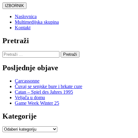
Skoči
IZBORNIK
do
sadržaja
Naslovnica
Multimedijska skupina
Kontakt
Pretraži
Pretraži:
Posljednje objave
Carcassonne
Čuvaj se senjske bure i brkate cure
Catan – Spiel des Jahres 1995
Veljača u domu
Game Week Winter 25
Kategorije
Kategorije