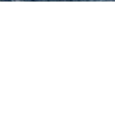
12.02.2021
Ona promatra sebe. I zapisuje. On promatra svijet. I
fotografira. Dodaj k tome nešto snijega i sunca kroz
oblake i beskonačno prostranstvo ljepote…
Prostranstvo ljepote
…naziv je snježnoga ciklusa Damjanovih fotografija
nastalih na praznicima. Svojim fotoaparatom autor
je vješto
uhvatio
zimsku preobrazbu Ivanščice.