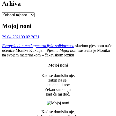
Arhiva
Arhiva
Mojoj noni
29.04.2021
09.02.2021
Evropski dan međugeneracijske solidarnosti
slavimo pjesmom naše
učenice Monike Kukuljan. Pjesmu
Mojoj noni
sastavila je Monika
na svojem materinskom – čakavskom jeziku
Mojoj noni
Kad se domislin nje,
zabin na se,
i ta dan ili noć
čekan samo nju
kad će mi doć.
Kad se domislin nje,