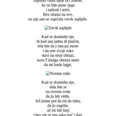
zajedno vidin njeje oči zelene,
ke su bile pune sjaja
i radosti i sriće.
Bez obzira na sve,
uz nju san se osjećala vavik najlipše.
Kad se domislin nje,
ili kad san jadna ili plačen,
tela bin da j ona pu mene
i da one svoje ruke
stavi na moji obrazi,
suzu ž mojga obraza otare
da mi bude lagje.
Kad se domislin nje,
dala bin se
na ovemu svitu
da ju leh vidin.
Još jedan put da mi da ruku,
da ju zagrlin,
aš mi fali fanj
i bez nje je ista saka noć i dan.