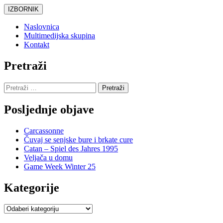
Skoči
IZBORNIK
do
sadržaja
Naslovnica
Multimedijska skupina
Kontakt
Pretraži
Pretraži:
Posljednje objave
Carcassonne
Čuvaj se senjske bure i brkate cure
Catan – Spiel des Jahres 1995
Veljača u domu
Game Week Winter 25
Kategorije
Kategorije