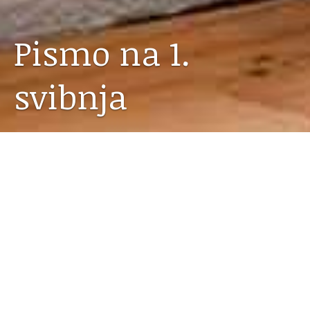
Pismo na 1.
svibnja
01.05.2020
Namjeravani intervju učenik i ja nismo napravili.
Srećom! Jer je naš učenik stvorio ovo prekrasno
pismo. Dugoročno, svjedočanstvo jednog neobičnog
vremena…