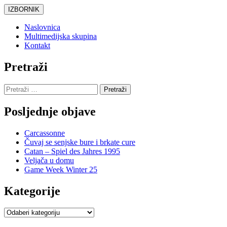
Skoči
IZBORNIK
do
sadržaja
Naslovnica
Multimedijska skupina
Kontakt
Pretraži
Pretraži:
Posljednje objave
Carcassonne
Čuvaj se senjske bure i brkate cure
Catan – Spiel des Jahres 1995
Veljača u domu
Game Week Winter 25
Kategorije
Kategorije