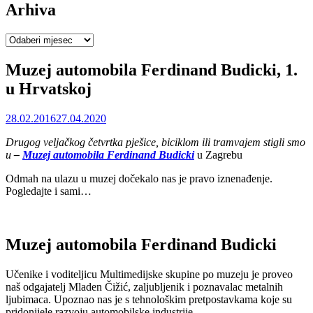
Arhiva
Arhiva
Muzej automobila Ferdinand Budicki, 1.
u Hrvatskoj
28.02.2016
27.04.2020
Drugog veljačkog četvrtka pješice, biciklom ili tramvajem stigli smo
u
–
Muzej automobila Ferdinand Budicki
u Zagrebu
Odmah na ulazu u muzej dočekalo nas je pravo iznenađenje.
Pogledajte i sami…
Muzej automobila Ferdinand Budicki
Učenike i voditeljicu Multimedijske skupine po muzeju je proveo
naš odgajatelj Mladen Čižić, zaljubljenik i poznavalac metalnih
ljubimaca. Upoznao nas je s tehnološkim pretpostavkama koje su
pridonijele razvoju automobilske industrije…