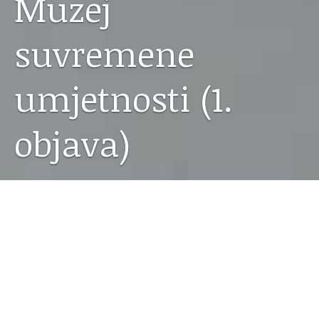
Muzej
suvremene
umjetnosti (1.
objava)
27.02.2016
Prve veljačke srijede posjetili smo
Muzej suvremene
umjetnosti
u Zagrebu. Odmah na ulazu – izazov.