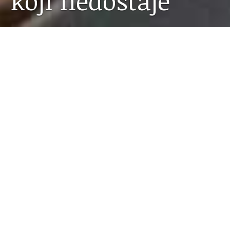
koji nedostaje
05.03.2021
Naš bivši učenik Dino Golubović odgovara nam iz
tisućutristo kilometara udaljenoga Rotterdama.
Priznaje, iako je u
lockdownu
,
uživa više nego što bi
trebao
…