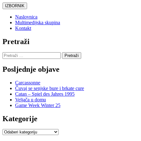
Skoči
IZBORNIK
do
sadržaja
Naslovnica
Multimedijska skupina
Kontakt
Pretraži
Pretraži:
Posljednje objave
Carcassonne
Čuvaj se senjske bure i brkate cure
Catan – Spiel des Jahres 1995
Veljača u domu
Game Week Winter 25
Kategorije
Kategorije