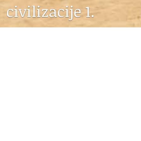
civilizacije 1.
01.02.2017
U zagrebačkoj
Knjižari Vuković i Runjić
za vrijeme
Adventa održan je ciklus predavanja o pričama i
pjesmama starog Egipta
Zapisani snovi
drevne civilizacije