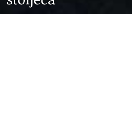
25.11.2020
Kviz o epidemijama kroz povijest do danas (kuga,
kolera, korona…) održan je
online
u srijedu
navečer. Pridružile su se i učenice iz
Dore
i
Opatičke