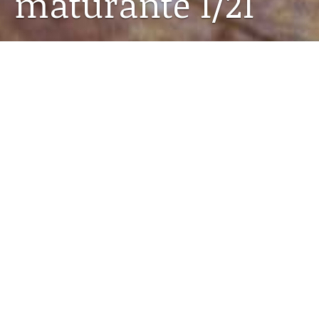
maturante 1/21
28.01.2021
Kroz knjižnicu do mature
vode vas knjižničarka
Maja i volonteri zagrebačke
Gradske knjižnice
. Uz
kviz
učenicima se nude i drugi zanimljivi sadržaji.
Pogledajte!
Kroz knjižnicu do mature
Dragi svi,