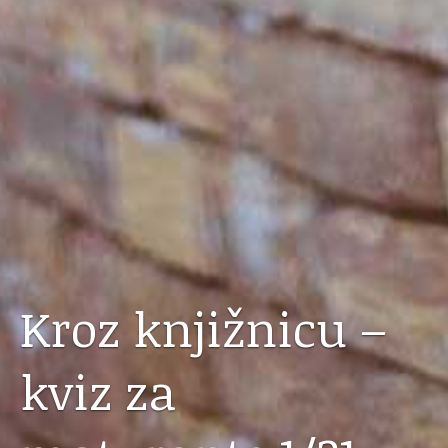
Kroz knjižnicu –
kviz za