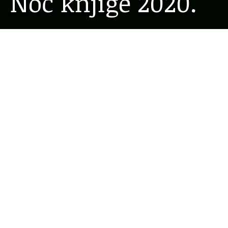
Noć knjige 2020.
23.04.2020
Knjižničarka Maja, dugogodišnja suradnica
Multimedijske skupine
, uputila je učenicima
učeničkih domova pismo uoči
Noći knjige
. I
pripremila jednu
Kvizolaciju