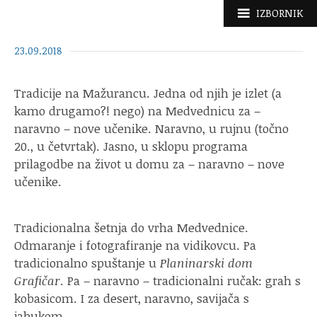
Skoči
IZBORNIK
do
sadržaja
23.09.2018
Tradicije na Mažurancu. Jedna od njih je izlet (a
kamo drugamo?! nego) na Medvednicu za –
naravno – nove učenike. Naravno, u rujnu (točno
20., u četvrtak). Jasno, u sklopu programa
prilagodbe na život u domu za – naravno – nove
učenike.
Tradicionalna šetnja do vrha Medvednice.
Odmaranje i fotografiranje na vidikovcu. Pa
tradicionalno spuštanje u
Planinarski dom
Grafičar
. Pa – naravno – tradicionalni ručak: grah s
kobasicom. I za desert, naravno, savijača s
jabukom.