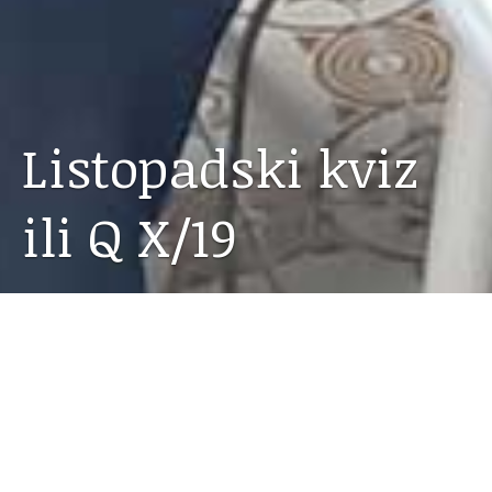
Listopadski kviz
ili Q X/19
27.10.2019
Krajem listopada (u srijedu, 23.) održan je drugi
ovo(školsko)godišnji kviz u našem domu.